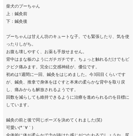
柴犬のプーちゃん
上：鍼灸前
下：鍼灸後
プーちゃんは甘えん坊のキュートな子。でも緊張したり、気を使
ったりしがち。
お腹も壊しやすく、お薬も手放せません。
背中はまな板のようにガチガチです。ちょっと触れるだけでもビ
クビク痛みます。完全に交感神経が、優位です。
初めは1週間に一回、鍼灸をはじめました。今3回目くらいです
が、鍼灸、推拿で身体をほぐすと本来の柔らかな背中を取り戻
し、痛みからも解放されるようです。
回数を減らしても維持できるように治療を進められるのを目標に
しています。
鍼灸の前と後で同じポーズを決めてくれました(笑)
可愛い(*´∀｀)
全体的に体が柔らかで力が抜けた感じがつたわるでしょうか。尻